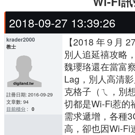
Wi-F
2018-09-27 13:39:26
【2018 年９月 
krader2000
教士
別人追延禧攻略，
魏瓔珞還在當富
Lag，別人高清
克格子（ㄟ，別想
註冊日期: 2016-09-29
切都是Wi-Fi
文章數: 94
目前積分
:
0
需求遞增，各種3
高，卻也因Wi-