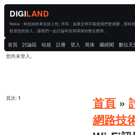
Nokia：科技始終來自於人性; 拜耳：如果文明不能使我們更相愛，那科
歡迎您的加入，讓我們一起討論科技與環保的整合應用...
首頁
討論區
站規
註冊
登入
简体
藏經閣
數位天
您尚未登入。
頁次:
1
首頁
»
網路技