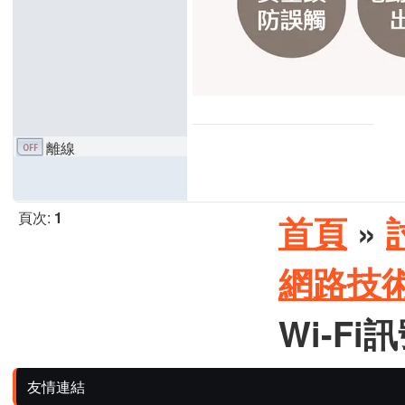
離線
頁次:
1
首頁
»
網路技
Wi-F
友情連結