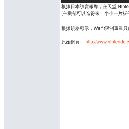
根據日本讀賣報導，任天堂 Nint
(主機都可以進得來，小小一片板
根據規格顯示，Wii fit限制重量
原始網頁：
http://www.nintendo.co