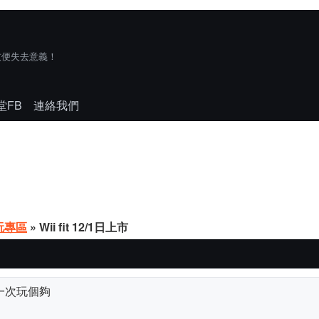
技便失去意義！
堂FB
連絡我們
玩專區
» Wii fit 12/1日上市
戲一次玩個夠