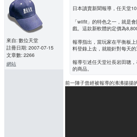
日本讀賣新聞報導，任天堂10日
「wiifit」的特色之一，就是
戲。這款新軟體的定價為8,80
來自: 數位天堂
報導指出，當玩家在平衡板上
註冊日期: 2007-07-15
料登錄上去，就能針對每天的
文章數: 2266
報導引述任天堂社長岩田聰，
網站
的商品。
前一陣子曾經被報導的沸沸揚揚的Wii 