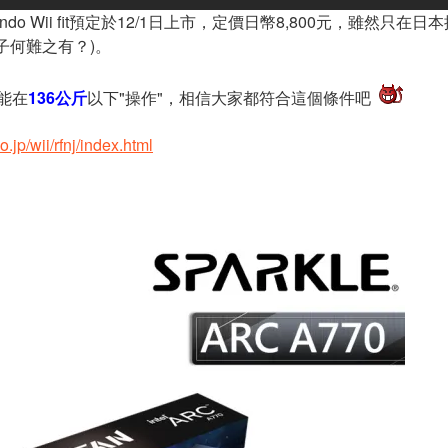
endo Wii fit預定於12/1日上市，定價日幣8,800元，
子何難之有？)。
只能在
136公斤
以下"操作"，相信大家都符合這個條件吧
.jp/wii/rfnj/index.html