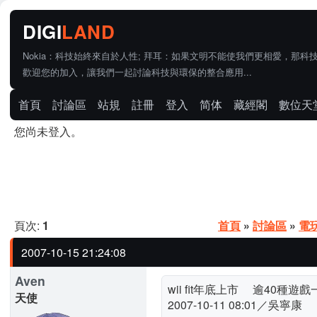
Nokia：科技始終來自於人性; 拜耳：如果文明不能使我們更相愛，那科
歡迎您的加入，讓我們一起討論科技與環保的整合應用...
首頁
討論區
站規
註冊
登入
简体
藏經閣
數位天
您尚未登入。
頁次:
1
首頁
»
討論區
»
電
2007-10-15 21:24:08
Aven
wii fit年底上市 逾40種遊
天使
2007-10-11 08:01／吳寧康