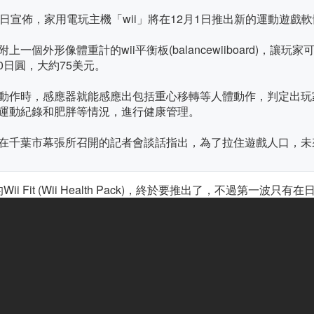
宣佈，家用電玩主機「wii」將在12月1日推出新的運動遊戲軟體「w
會附上一個外形像體重計的wii平衡板(balancewiiboard)
0日圓，大約75美元。
動作時，感應器就能感應出包括重心移轉等人體動作，判定出玩
運動紀錄和肥胖等情況，進行健康管理。
在千葉市幕張所召開的記者會談話指出，為了拉住遊戲人口，未
Fit (Wii Health Pack)，終於要推出了，不過第一波只有