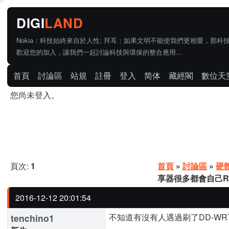
Nokia：科技始終來自於人性; 拜耳：如果文明不能使我們更相愛，那科
歡迎您的加入，讓我們一起討論科技與環保的整合應用...
首頁
討論區
站規
註冊
登入
简体
藏經閣
數位天
您尚未登入。
頁次:
1
首頁
»
討論區
»
硬
享器很多都會自己R
2016-12-12 20:01:54
不知道有沒有人遇過刷了DD-WR
tenchino1