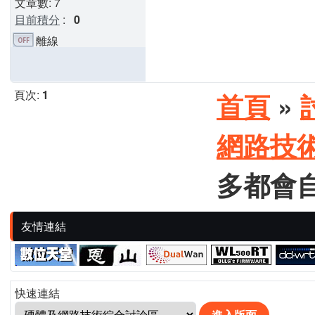
文章數: 7
目前積分
:
0
離線
頁次:
1
首頁
»
網路技
多都會自
友情連結
快速連結