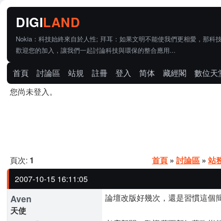
Nokia：科技始終來自於人性; 拜耳：如果文明不能使我們更相愛，那科
歡迎您的加入，讓我們一起討論科技與環保的整合應用...
首頁
討論區
站規
註冊
登入
简体
藏經閣
數位天
您尚未登入。
頁次:
1
首頁
»
討論區
»
站
2007-10-15 16:11:05
論壇改版好幾次，還是習慣這個簡單
Aven
天使