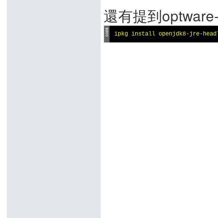
還有提到optwar
ipkg install openjdk8-jre-head