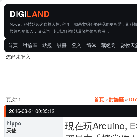
Nokia：科技始終來自於人性; 拜耳：如果文明不能使我們更相愛，那科
歡迎您的加入，讓我們一起討論科技與環保的整合應用...
首頁
討論區
站規
註冊
登入
简体
藏經閣
數位天
您尚未登入。
頁次:
1
首頁
»
討論區
»
DI
2016-08-21 00:35:12
現在玩Arduino, 
hippo
天使