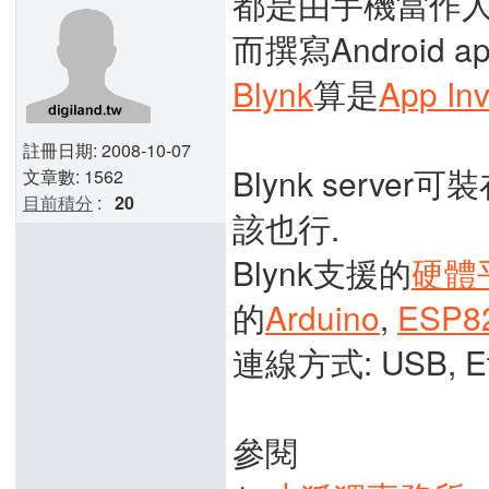
都是由手機當作人
而撰寫Android 
Blynk
算是
App Inv
註冊日期: 2008-10-07
Blynk server可
文章數: 1562
目前積分
:
20
該也行.
Blynk支援的
硬體
的
Arduino
,
ESP8
連線方式: USB, Eth
參閱