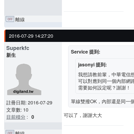
離線
2016-07-29 14:27:20
Superkfc
Service 提到:
新生
jasonyi 提到:
我想請教前輩，中華電信想
可以對應到同一個內部網路嗎？
需要如何設定呢？謝謝！
單線雙撥OK，內部還是同一個IP(1
註冊日期: 2016-07-29
文章數: 10
可以了，謝謝大大
目前積分
:
0
離線