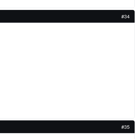
#34
#35