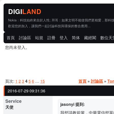
Nokia：科技始終來自於人性; 拜耳：如果文明不能使我們更相愛，那科
歡迎您的加入，讓我們一起討論科技與環保的整合應用...
首頁
討論區
站規
註冊
登入
简体
藏經閣
數位天
您尚未登入。
頁次:
1
2
3
4
5
6
…
15
首頁
»
討論區
»
To
2016-07-29 09:31:36
Service
jasonyi 提到:
天使
我想請教前輩，中華電信想單線