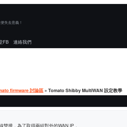
技便失去意義！
堂FB
連絡我們
mato firmware 討論區
» Tomato Shibby MultiWAN 設定教學
雙撥，為了取得兩組對外的WAN IP，