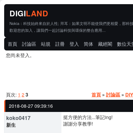
Nokia：科技始終來自於人性; 拜耳：如果文明不能使我們更相愛，那科
歡迎您的加入，讓我們一起討論科技與環保的整合應用...
首頁
討論區
站規
註冊
登入
简体
藏經閣
數位天
您尚未登入。
頁次:
1
2
3
首頁
»
討論區
»
DI
2018-08-27 09:39:16
挺方便的方法...筆記ing!
koko0417
謝謝分享教學!
新生