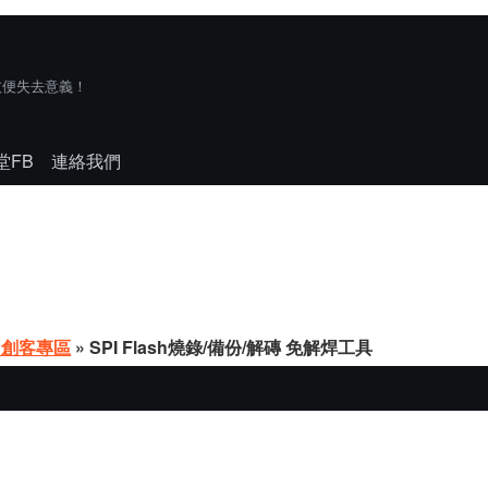
技便失去意義！
堂FB
連絡我們
Y創客專區
» SPI Flash燒錄/備份/解磚 免解焊工具