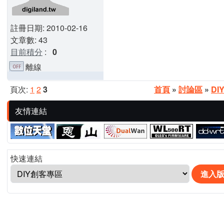
註冊日期: 2010-02-16
文章數: 43
目前積分
:
0
離線
頁次:
1
2
3
首頁
»
討論區
»
DI
友情連結
快速連結