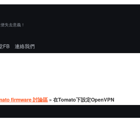
技便失去意義！
堂FB
連絡我們
mato firmware 討論區
» 在Tomato下設定OpenVPN