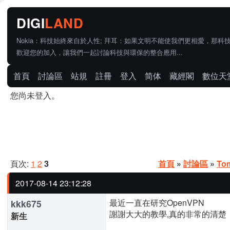
Nokia：科技始終來自於人性; 拜耳：如果文明不能使我們更相愛，那科
歡迎您的加入，讓我們一起討論科技與環保的整合應用...
首頁
討論區
站規
註冊
登入
简体
藏經閣
數位天
您尚未登入。
頁次:
1
2
3
首頁
»
討論區
»
To
2017-08-14 23:12:28
最近一直在研究OpenVPN
kkk675
謝謝大大的教學,真的非常的清楚
新生