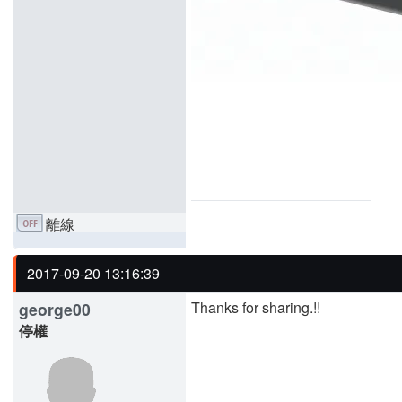
離線
2017-09-20 13:16:39
Thanks for sharing.!!
george00
停權