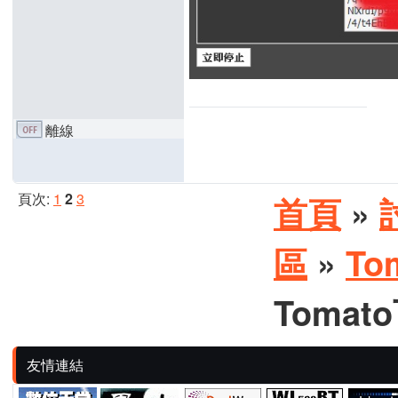
離線
頁次:
1
2
3
首頁
»
區
»
To
Tomat
友情連結