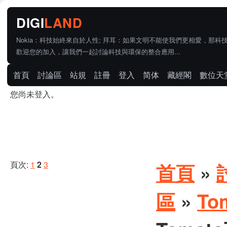
Nokia：科技始終來自於人性; 拜耳：如果文明不能使我們更相愛，那科
歡迎您的加入，讓我們一起討論科技與環保的整合應用...
首頁
討論區
站規
註冊
登入
简体
藏經閣
數位天
您尚未登入。
頁次:
1
2
3
首頁
»
區
»
To