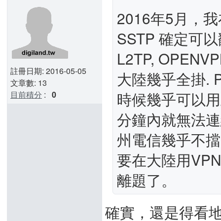
2016年5月，
SSTP 確定可
L2TP, OPE
註冊日期: 2016-05-05
大陸幾乎全掛. P
文章數: 13
時候幾乎可以用
目前積分
:
0
分鐘內就無法連
州電信幾乎不擋
要在大陸用VPN
離題了。
確實，還是得看