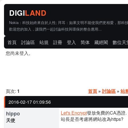
Nokia：科技始終來自於人性; 拜耳：如果文明不能使我們更相愛，那科
歡迎您的加入，讓我們一起討論科技與環保的整合應用...
首頁
討論區
站規
註冊
登入
简体
藏經閣
數位天
您尚未登入。
頁次:
1
首頁
»
討論區
»
站
2016-02-17 01:09:56
Let's Encrypt
發放免費的CA憑證.
hippo
站長是否考慮將網站改為https?
天使