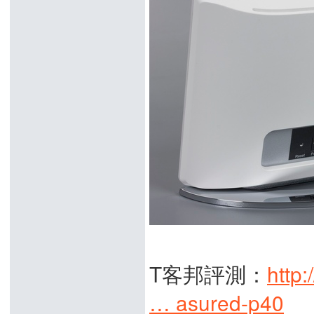
T客邦評測：
http
… asured-p40