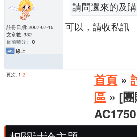
請問還來的及購買嗎.....
可以，請收私訊
註冊日期: 2007-07-15
文章數: 332
目前積分
:
0
線上
頁次:
1
2
首頁
»
區
» [團
AC17
相關討論主題