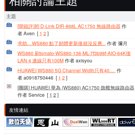
主題
[開箱評測] D-Link DIR-868L AC1750 無線路由器
作
者 Aven
[
1
2
]
求助....WS880 點了韌體更新後就沒反應...
作者 彌月
WS880 刷tomato-WS880-136-ML-7f3b98f-AIO-64K後
LAN 4 連線只有100M
作者 axisyou
HUAWEI WS880 5G Channel Width只有40.....
作
者 a0918750446
[
1
2
]
[團購] HUAWEI 華為 (WS880) AC1750 旗艦無線路由器
作者 Service
[
1
2
]
友情連結