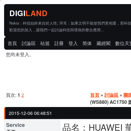
Nokia：科技始終來自於人性; 拜耳：如果文明不能使我們更相愛，那科
歡迎您的加入，讓我們一起討論科技與環保的整合應用...
首頁
討論區
站規
註冊
登入
简体
藏經閣
數位天
您尚未登入。
頁次:
1
2
首頁
»
討論區
»
團
(WS880) AC17
2015-12-06 06:48:51
品名：HUAWEI 華
Service