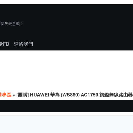
技便失去意義！
堂FB
連絡我們
購專區
» [團購] HUAWEI 華為 (WS880) AC1750 旗艦無線路由器