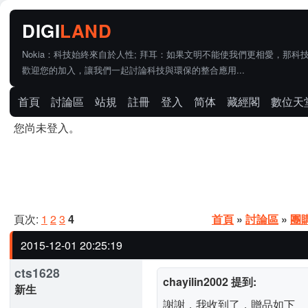
Nokia：科技始終來自於人性; 拜耳：如果文明不能使我們更相愛，那科
歡迎您的加入，讓我們一起討論科技與環保的整合應用...
首頁
討論區
站規
註冊
登入
简体
藏經閣
數位天
您尚未登入。
頁次:
1
2
3
4
首頁
»
討論區
»
團
2015-12-01 20:25:19
cts1628
chayilin2002 提到:
新生
謝謝，我收到了，贈品如下