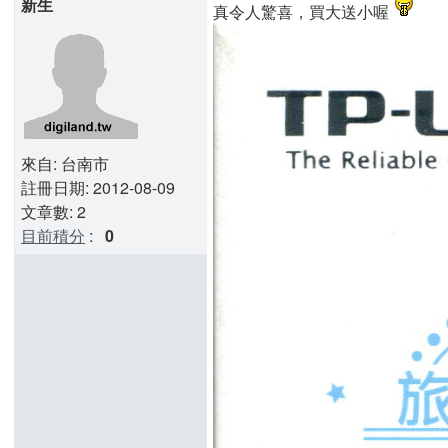
新生
真令人驚喜，買大送小喔
來自: 台南市
註冊日期: 2012-08-09
文章數: 2
目前積分
:
0