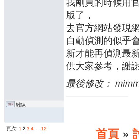
我剛買的時候用
版了，
去官方網站發現
自動偵測的似乎
新才能再偵測最新版 
供大家參考，謝謝。
最後修改： mimmmmii
離線
頁次:
1
2
3
4
…
12
首頁
»