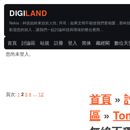
Nokia：科技始終來自於人性; 拜耳：如果文明不能使我們更相愛，那科
歡迎您的加入，讓我們一起討論科技與環保的整合應用...
首頁
討論區
站規
註冊
登入
简体
藏經閣
數位天
您尚未登入。
頁次:
1
2
3
4
…
12
首頁
»
區
»
To