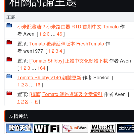
相關討論主題
主題
小米配蕃茄!? 小米路由器 R1D 首刷中文 Tomato
作
者 Aven
[
1
2
3
…
46
]
置頂:
Tomato 後續延伸版本 FreshTomato
作
者 wen1977
[
1
2
3
4
]
置頂:
[Tomato Shibby] 正體中文化韌體下載
作者 Aven
[
1
2
3
…
164
]
Tomato Shibby v140 韌體更新
作者 Service
[
1
2
3
…
16
]
置頂:
[精華] Tomato 網路資源及文章索引
作者 Aven
[
1
2
3
…
6
]
友情連結