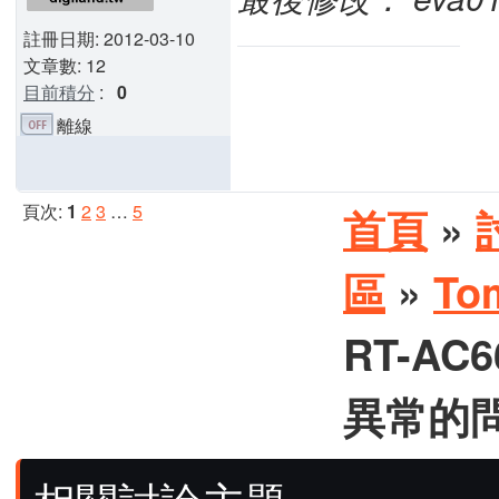
註冊日期: 2012-03-10
文章數: 12
目前積分
:
0
離線
頁次:
1
2
3
…
5
首頁
»
區
»
To
RT-AC6
異常的