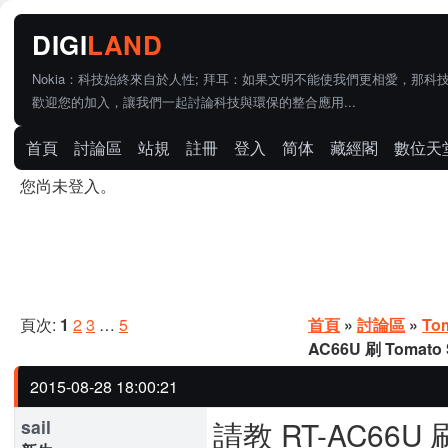
Nokia：科技始終來自於人性; 拜耳：如果文明不能使我們更相愛，那科
歡迎您的加入，讓我們一起討論科技與環保的整合應用...
首頁
討論區
站規
註冊
登入
简体
藏經閣
數位天
您尚未登入。
頁次:
1
2
3
…
5
首頁
»
討論區
»
To
AC66U 刷 Tomat
2015-08-28 18:00:21
請教 RT-AC66U 
sail