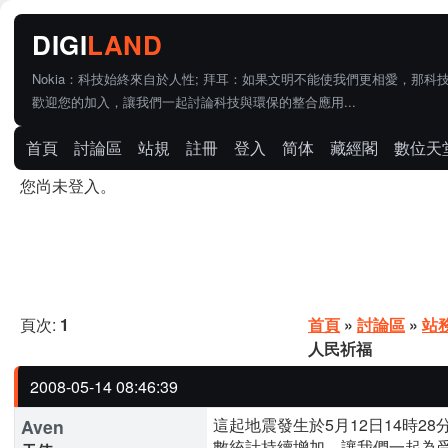
Nokia：科技始終來自於人性; 拜耳：如果文明不能使我們更相愛，那科
歡迎您的加入，讓我們一起討論科技與環保的整合應用...
首頁
討論區
站規
註冊
登入
简体
藏經閣
數位天
您尚未登入。
頁次:
1
首頁
»
討論區
»
站
人民祈福
2008-05-14 08:46:39
這起地震發生於5月12日14時2
Aven
數統計持續增加，讓我們一起為