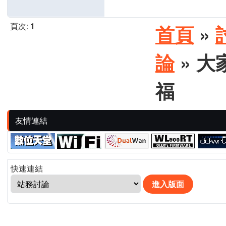
頁次:
1
首頁
»
論
» 
福
友情連結
快速連結