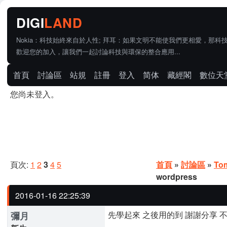
Nokia：科技始終來自於人性; 拜耳：如果文明不能使我們更相愛，那科
歡迎您的加入，讓我們一起討論科技與環保的整合應用...
首頁
討論區
站規
註冊
登入
简体
藏經閣
數位天
您尚未登入。
頁次:
1
2
3
4
5
首頁
»
討論區
»
To
wordpress
2016-01-16 22:25:39
先學起來 之後用的到 謝謝分享 不
彌月