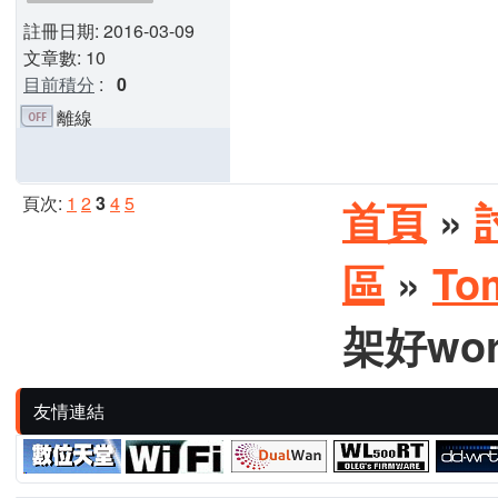
註冊日期: 2016-03-09
文章數: 10
目前積分
:
0
離線
頁次:
1
2
3
4
5
首頁
»
區
»
To
架好wor
友情連結