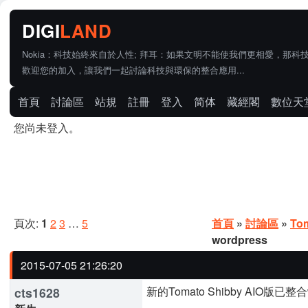
Nokia：科技始終來自於人性; 拜耳：如果文明不能使我們更相愛，那科
歡迎您的加入，讓我們一起討論科技與環保的整合應用...
首頁
討論區
站規
註冊
登入
简体
藏經閣
數位天
您尚未登入。
頁次:
1
2
3
…
5
首頁
»
討論區
»
To
wordpress
2015-07-05 21:26:20
新的Tomato Shibby AIO版已整合
cts1628