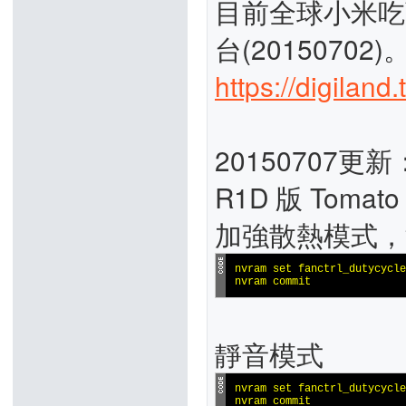
目前全球小米吃
台(20150702)
https://digilan
20150707更新
R1D 版 To
加強散熱模式，
nvram set fanctrl_dutycycle
nvram commit
靜音模式
nvram set fanctrl_dutycycle
nvram commit