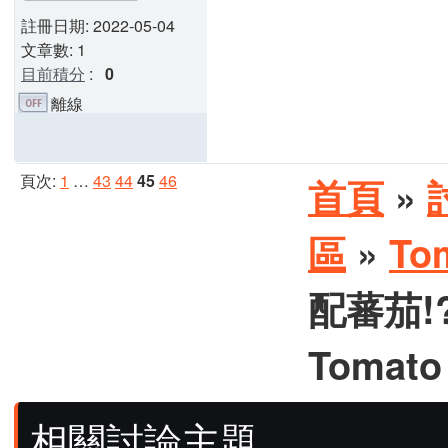
註冊日期: 2022-05-04
文章數: 1
目前積分
:
0
離線
頁次:
1
…
43
44
45
46
首頁
»
區
»
To
配蕃茄!
Tomato
相關討論主題