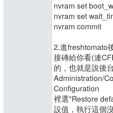
nvram set boot_w
nvram set wait_t
nvram commit
2.進freshto
接磚給你看(連C
的，也就是說後
Administration/Co
Configuration
裡選"Restore defa
設值，執行這個