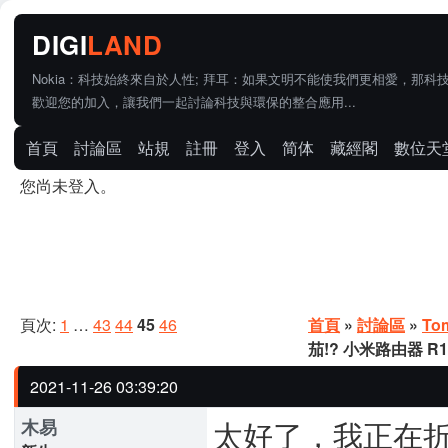
Nokia：科技始終來自於人性; 拜耳：如果文明不能使我們更相愛，那科
歡迎您的加入，讓我們一起討論科技與環保的整合應用...
首頁
討論區
站規
註冊
登入
简体
藏經閣
數位天
您尚未登入。
頁次:
1
…
43
44
45
46
首頁
»
討論區
»
To
茄!? 小米路由器 R1
2021-11-26 03:39:20
太好了，我正在
木易