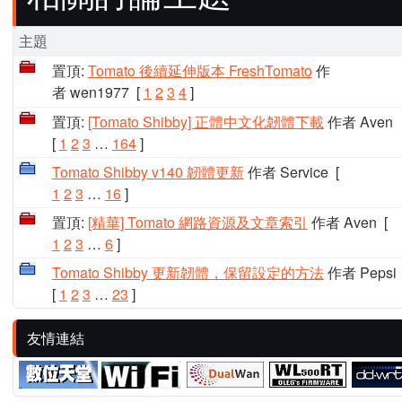
主題
置頂:
Tomato 後續延伸版本 FreshTomato
作
者 wen1977
[
1
2
3
4
]
置頂:
[Tomato Shibby] 正體中文化韌體下載
作者 Aven
[
1
2
3
…
164
]
Tomato Shibby v140 韌體更新
作者 Service
[
1
2
3
…
16
]
置頂:
[精華] Tomato 網路資源及文章索引
作者 Aven
[
1
2
3
…
6
]
Tomato Shibby 更新韌體，保留設定的方法
作者 Pepsi
[
1
2
3
…
23
]
友情連結