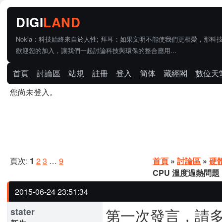
Nokia：科技始終來自於人性; 拜耳：如果文明不能使我們更相愛，那科
歡迎您的加入，讓我們一起討論科技與環保的整合應用...
首頁
討論區
站規
註冊
登入
简体
藏經閣
數位天
您尚未登入。
頁次:
1
2
3
…
9
首頁
»
討論區
»
硬
CPU 溫度過熱問題
2015-06-24 23:51:34
第一次發言，請
stater