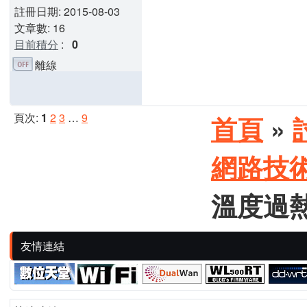
註冊日期: 2015-08-03
文章數: 16
目前積分
:
0
離線
頁次:
1
2
3
…
9
首頁
»
網路技
溫度過
友情連結