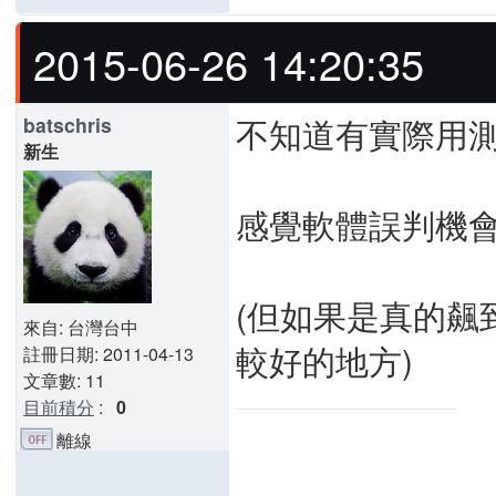
2015-06-26 14:20:35
不知道有實際用測
batschris
新生
感覺軟體誤判機
(但如果是真的飆到
來自: 台灣台中
較好的地方)
註冊日期: 2011-04-13
文章數: 11
目前積分
:
0
離線