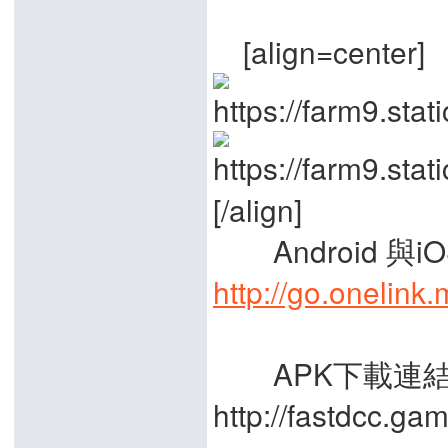
[align=center]
A
[/align]
Android 與i
http://go.oneli
APK下載連
http://fastdcc.g