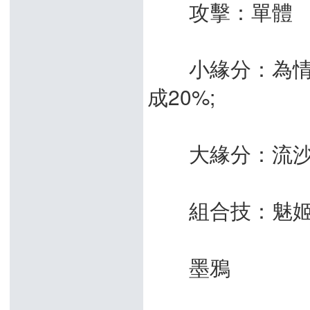
攻擊：單體
小緣分：為情而
成20%;
大緣分：流沙前後
組合技：魅姬
墨鴉