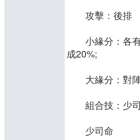
攻擊：後排
小緣分：各有所
成20%;
大緣分：對陣雙
組合技：少司
少司命