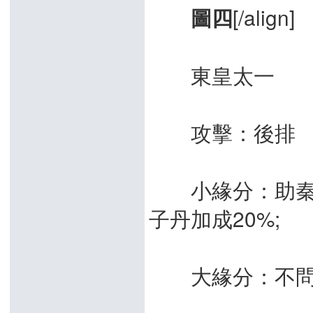
[/align]
圖四
東皇太一
攻擊：後排
小緣分：助秦抗
子丹加成20%;
大緣分：不問世