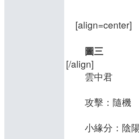
[align=center]
圖三
[/align]
雲中君
攻擊：隨機
小緣分：陰陽高