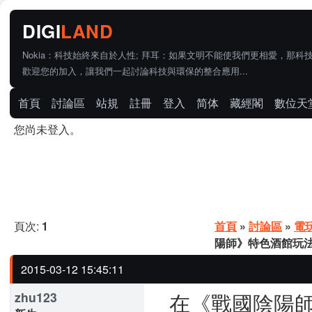
Nokia：科技始終來自於人性; 拜耳：如果文明不能使我們更相愛，那科
歡迎您的加入，讓我們一起討論科技與環保的整合應用...
首頁
討論區
站規
註冊
登入
简体
藏經閣
數位天
您尚未登入。
頁次:
1
首頁
»
討論區
»
電
陽師》特色酒館玩
2015-03-12 15:45:11
在《戰國陰陽師
zhu123