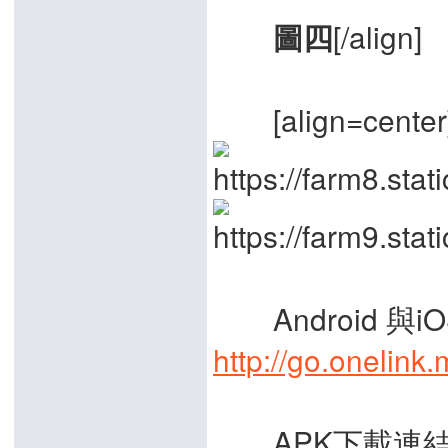
[/align]
圖四
[align=center
Android 與i
http://go.oneli
APK下載連