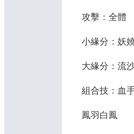
攻擊：全體
小緣分：妖嬈美
大緣分：流沙天
組合技：血手
鳳羽白鳳