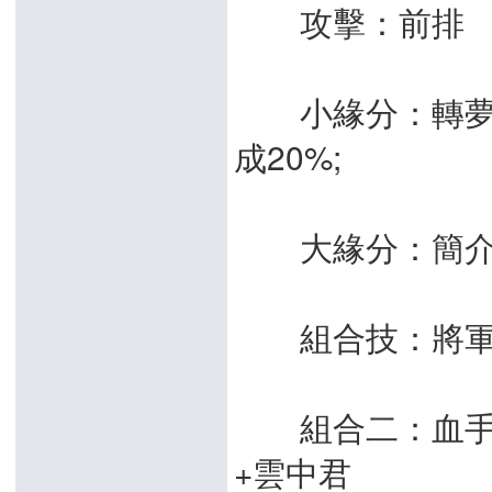
攻擊：前排
小緣分：轉夢往
成20%;
大緣分：簡介而亡
組合技：將軍
組合二：血手大
+雲中君