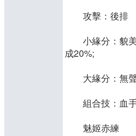
攻擊：後排
小緣分：貌美傾
成20%;
大緣分：無聲交
組合技：血手
魅姬赤練