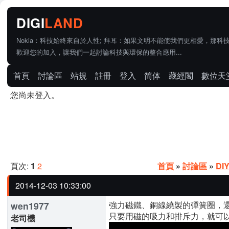
Nokia：科技始終來自於人性; 拜耳：如果文明不能使我們更相愛，那科
歡迎您的加入，讓我們一起討論科技與環保的整合應用...
首頁
討論區
站規
註冊
登入
简体
藏經閣
數位天
您尚未登入。
頁次:
1
2
首頁
»
討論區
»
DI
2014-12-03 10:33:00
強力磁鐵、銅線繞製的彈簧圈，
wen1977
只要用磁的吸力和排斥力，就可
老司機