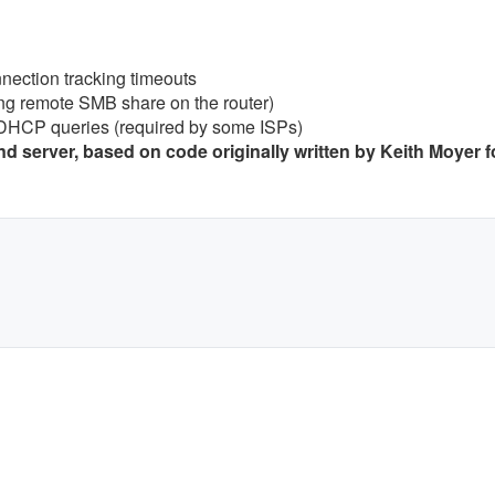
ction tracking timeouts
ng remote SMB share on the router)
HCP queries (required by some ISPs)
erver, based on code originally written by Keith Moyer fo