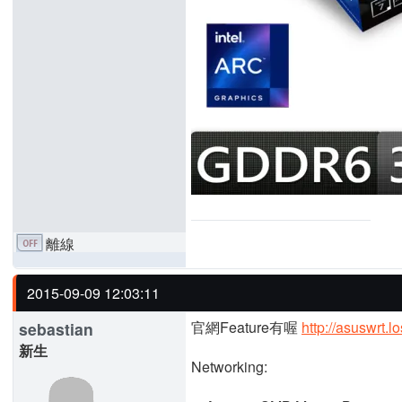
離線
2015-09-09 12:03:11
官網Feature有喔
http://asuswrt.l
sebastian
新生
Networking: