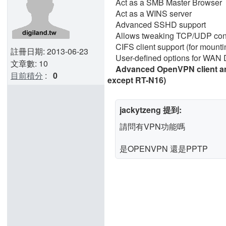
Act as a SMB Master Browser
Act as a WINS server
Advanced SSHD support
Allows tweaking TCP/UDP conne
CIFS client support (for mounti
註冊日期: 2013-06-23
User-defined options for WAN D
文章數: 10
Advanced OpenVPN client and s
目前積分
:
0
except RT-N16)
jackytzeng 提到:
請問有VPN功能嗎
是OPENVPN 還是PPTP