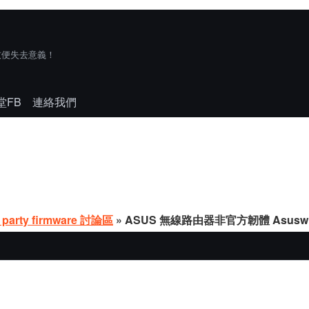
技便失去意義！
堂FB
連絡我們
 party firmware 討論區
» ASUS 無線路由器非官方韌體 Asuswrt-