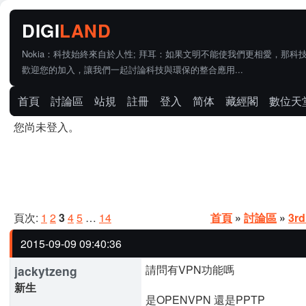
Nokia：科技始終來自於人性; 拜耳：如果文明不能使我們更相愛，那科
歡迎您的加入，讓我們一起討論科技與環保的整合應用...
首頁
討論區
站規
註冊
登入
简体
藏經閣
數位天
您尚未登入。
頁次:
1
2
3
4
5
…
14
首頁
»
討論區
»
3rd
2015-09-09 09:40:36
請問有VPN功能嗎
jackytzeng
新生
是OPENVPN 還是PPTP