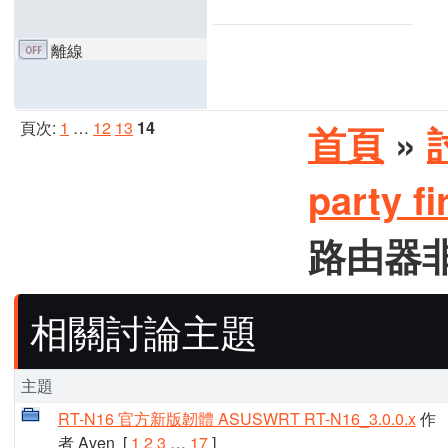
離線
頁次:
1
…
12
13
14
首頁
»
party 
路由器非官
相關討論主題
主題
RT-N16 官方新版韌體 ASUSWRT RT-N16_3.0.0.x
作
者 Aven
[
1
2
3
…
17
]