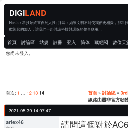
Nokia：科技始終來自於人性; 拜耳：如果文明不能使我們更相愛，那科
歡迎您的加入，讓我們一起討論科技與環保的整合應用...
首頁
討論區
站規
註冊
登入
简体
藏經閣
數位天
您尚未登入。
頁次:
1
…
12
13
14
首頁
»
討論區
»
3rd
線路由器非官方韌體 As
2021-05-30 14:07:47
請問這個對於AC6
ariex46