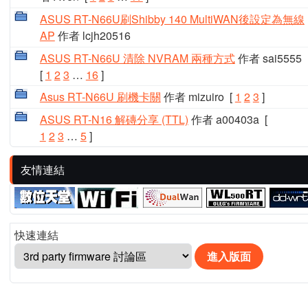
ASUS RT-N66U刷Shibby 140 MultiWAN後設定為無線
AP
作者 lcjh20516
ASUS RT-N66U 清除 NVRAM 兩種方式
作者 sai5555
[
1
2
3
…
16
]
Asus RT-N66U 刷機卡關
作者 mizuiro
[
1
2
3
]
ASUS RT-N16 解磚分享 (TTL)
作者 a00403a
[
1
2
3
…
5
]
友情連結
快速連結