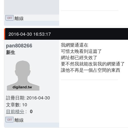
離線
2016-04-30 16:53:17
我網樂通還在
pan808266
可惜太晚看到這篇了
新生
網址都已經失效了
要不然我就能改裝我的網樂通了
讓他不再是一個占空間的東西
註冊日期: 2016-04-30
文章數: 10
目前積分
:
0
離線