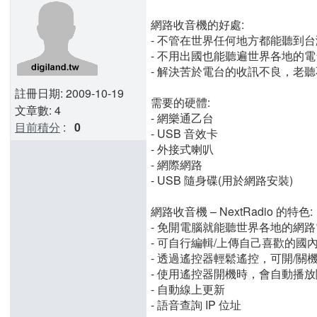
網路收音機的好處:
- 不管在世界任何地方都能聽到
- 不用出國也能聽遍世界各地的電
- 解決苦於電台的收訊不良，老
註冊日期: 2009-10-19
需要的硬體:
文章數: 4
- 網樂通乙台
目前積分
:
0
- USB 音效卡
- 外接式喇叭
- 網際網路
- USB 隨身碟(用於網路安裝)
網路收音機 – NextRadio 的特色:
- 免開電腦就能聽世界各地的網
- 可自行編輯/上傳自己喜歡的國
- 透過遙控器輕鬆遙控，可開/
- 使用遙控器開機時，會自動播
- 自動線上更新
- 語音查詢 IP 位址