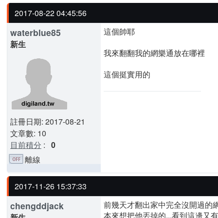
2017-08-22 04:45:56
這個帥耶
waterblue85
新生
我來翻翻我的網樂通放在哪裡
這個挺實用的
註冊日期: 2017-08-21
文章數: 10
目前積分
:
0
離線
2017-11-26 15:37:33
前幾天才翻出家中完全沒開過的網樂通
chengddjack
本來想把他丟掉的...看到這邊又
新生