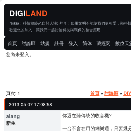
Nokia：科技始終來自於人性; 拜耳：如果文明不能使我們更相愛，那科
歡迎您的加入，讓我們一起討論科技與環保的整合應用...
首頁
討論區
站規
註冊
登入
简体
藏經閣
數位天
您尚未登入。
頁次:
1
首頁
»
討論區
»
DI
2013-05-07 17:08:58
你還在聽傳統的收音機?
alang
新生
一台不會在用的網樂通，只要幾