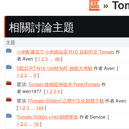
區
» To
相關討論主題
主題
小米配蕃茄!? 小米路由器 R1D 首刷中文 Tomato
作
者 Aven
[
1
2
3
…
46
]
[測試] RT-N16 100M NAT 效能大考驗
作者 Aven
[
1
2
3
…
9
]
置頂:
Tomato 後續延伸版本 FreshTomato
作
者 wen1977
[
1
2
3
4
]
置頂:
[Tomato Shibby] 正體中文化韌體下載
作者 Aven
[
1
2
3
…
164
]
Tomato Shibby v140 韌體更新
作者 Service
[
1
2
3
…
16
]