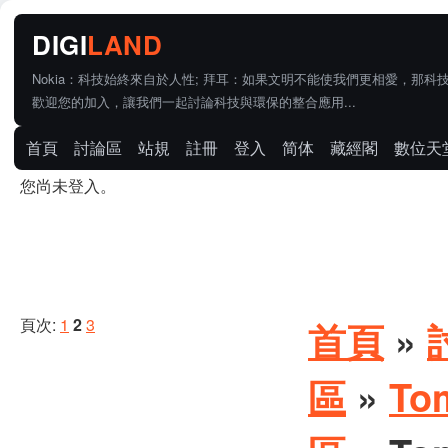
Nokia：科技始終來自於人性; 拜耳：如果文明不能使我們更相愛，那科
歡迎您的加入，讓我們一起討論科技與環保的整合應用...
首頁
討論區
站規
註冊
登入
简体
藏經閣
數位天
您尚未登入。
頁次:
1
2
3
首頁
»
區
»
To