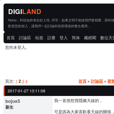
Nokia：科技始終來自於人性; 拜耳：如果文明不能使我們更相愛，那科
歡迎您的加入，讓我們一起討論科技與環保的整合應用...
首頁
討論區
站規
註冊
登入
简体
藏經閣
數位天
您尚未登入。
頁次:
1
2
3
4
首頁
»
討論區
»
硬
2017-01-27 13:11:08
我一直很想買隱藏天線的，
bojue5
新生
可是因為大家喜歡看天線的關係