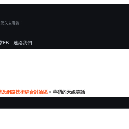
技便失去意義！
堂FB
連絡我們
體及網路技術綜合討論區
» 華碩的天線笑話
，