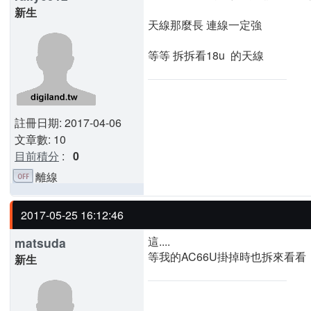
新生
天線那麼長 連線一定強
等等 拆拆看18u 的天線
註冊日期: 2017-04-06
文章數: 10
目前積分
:
0
離線
2017-05-25 16:12:46
這....
matsuda
等我的AC66U掛掉時也拆來看看
新生