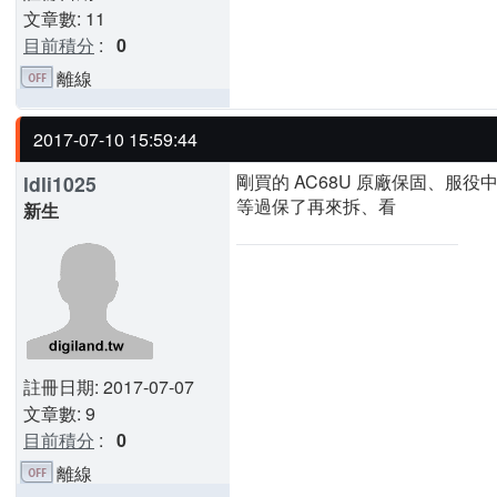
文章數: 11
目前積分
:
0
離線
2017-07-10 15:59:44
剛買的 AC68U 原廠保固、服
ldli1025
等過保了再來拆、看
新生
註冊日期: 2017-07-07
文章數: 9
目前積分
:
0
離線