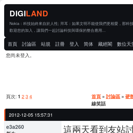
Nokia：科技始終來自於人性; 拜耳：如果文明不能使我們更相愛，那科
歡迎您的加入，讓我們一起討論科技與環保的整合應用...
首頁
討論區
站規
註冊
登入
简体
藏經閣
數位天
您尚未登入。
頁次:
1
2
3
4
首頁
»
討論區
»
硬
線笑話
2012-12-05 15:57:31
這兩天看到友站討論
e3a260