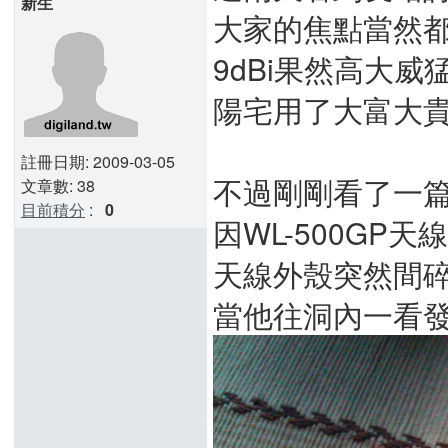
新生
大家的焦點當然都
9dBi果然高大威
陽宅用了大富大貴
註冊日期: 2009-03-05
不過剛剛看了一
文章數: 38
目前積分
:
0
因WL-500GP
天線外殼突然間碎
當他往洞內一看