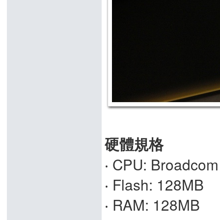
硬體規格
‧ CPU: Broadco
‧ Flash: 128MB
‧ RAM: 128MB