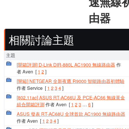
速無線初體
由器
相關討論主題
主題
[開箱評測] D-Link DIR-880L AC1900 無線路由器
作
者 Aven
[
1
2
]
[開箱] NETGEAR 全新夜鷹 R9000 智能路由器初體驗
作者 Service
[
1
2
3
4
]
[802.11ac] ASUS RT-AC66U 及 PCE-AC66 無線黃金
組合開箱評測
作者 Aven
[
1
2
3
…
6
]
ASUS 發表 RT-AC68U 全球首款 AC1900 無線路由器
作者 Aven
[
1
2
3
4
]