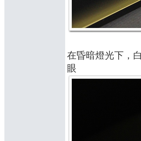
在昏暗燈光下，白色
眼