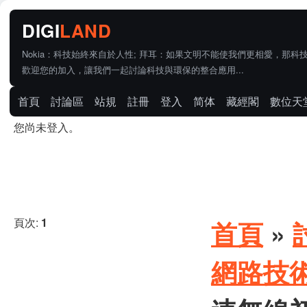
Nokia：科技始終來自於人性; 拜耳：如果文明不能使我們更相愛，那科
歡迎您的加入，讓我們一起討論科技與環保的整合應用...
首頁
討論區
站規
註冊
登入
简体
藏經閣
數位天
您尚未登入。
頁次:
1
首頁
»
網路技