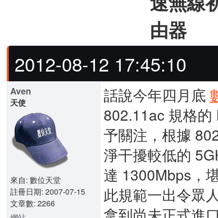
速無線初體
由器
2012-08-12 17:45:10
話說今年四月底
Aven
天使
802.11ac 規格的 
予關注，根據 802.
淨干擾較低的 5
達 1300Mbps
來自: 數位天堂
此規範一出令眾
註冊日期: 2007-07-15
文章數: 2266
拿到尚未正式進口的 
網站