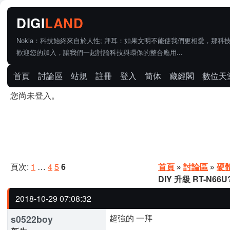
Nokia：科技始終來自於人性; 拜耳：如果文明不能使我們更相愛，那科
歡迎您的加入，讓我們一起討論科技與環保的整合應用...
首頁
討論區
站規
註冊
登入
简体
藏經閣
數位天
您尚未登入。
頁次:
1
…
4
5
6
首頁
»
討論區
»
硬
DIY 升級 RT-N66U
2018-10-29 07:08:32
超強的 一拜
s0522boy