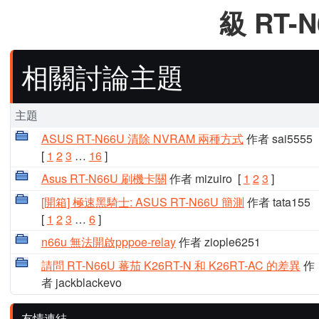
級 RT-N
相關討論主題
主題
ASUS RT-N66U 清除 NVRAM 兩種方式
作者 sai5555
[
1
2
3
…
16
]
Asus RT-N66U 刷機卡關
作者 mizuiro
[
1
2
3
]
[開箱] 極速黑騎士: ASUS RT-N66U 簡測
作者 tata155
[
1
2
3
…
6
]
n66u 無法開啟pppoe-relay
作者 ziople6251
請問 RT-N66U 蕃茄 K26RT-N 和 K26RT-AC 的差異
作
者 jackblackevo
友情連結