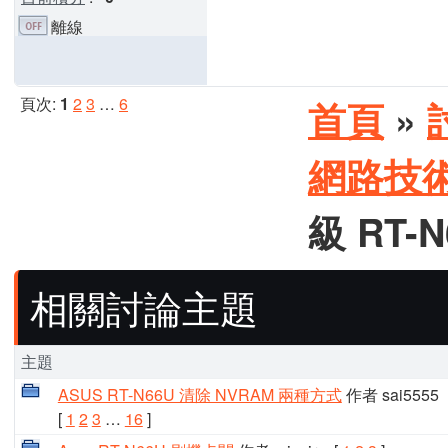
離線
頁次:
1
2
3
…
6
首頁
»
網路技
級 RT-N
相關討論主題
主題
ASUS RT-N66U 清除 NVRAM 兩種方式
作者 sai5555
[
1
2
3
…
16
]