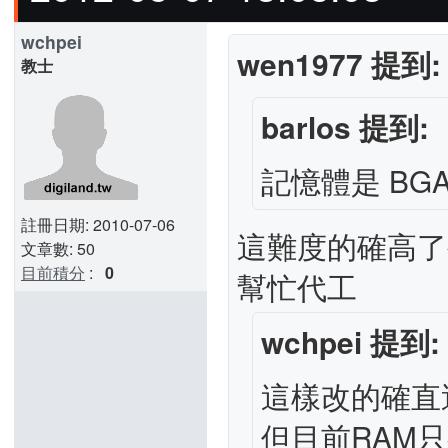
wchpei
wen1977 提到:
教士
barlos 提到:
記憶體是 BG
註冊日期: 2010-07-06
這難度的確高了
文章數: 50
目前積分
:
0
幫忙代工
wchpei 提到:
這樣改的確直逼
但目前RAM