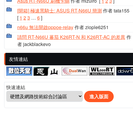
Asus RT-N66U 刷機卡關
作者 mizuiro
[
1
2
3
]
[開箱] 極速黑騎士: ASUS RT-N66U 簡測
作者 tata155
[
1
2
3
…
6
]
n66u 無法開啟pppoe-relay
作者 ziople6251
請問 RT-N66U 蕃茄 K26RT-N 和 K26RT-AC 的差異
作
者 jackblackevo
友情連結
快速連結