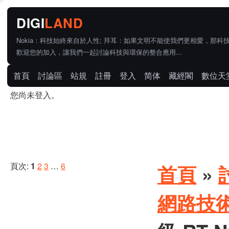
Nokia：科技始終來自於人性; 拜耳：如果文明不能使我們更相愛，那科
歡迎您的加入，讓我們一起討論科技與環保的整合應用...
首頁
討論區
站規
註冊
登入
简体
藏經閣
數位天
您尚未登入。
頁次:
1
2
3
…
6
首頁
»
網路技