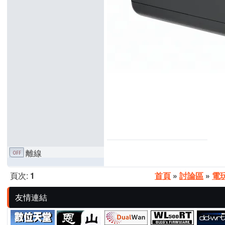
離線
頁次:
1
首頁
»
討論區
»
電
友情連結