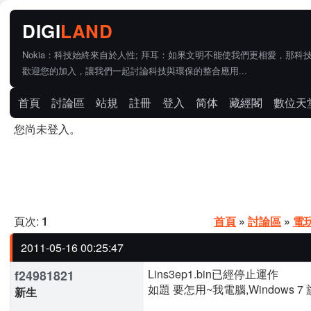
Nokia：科技始終來自於人性; 拜耳：如果文明不能使我們更相愛，那科
歡迎您的加入，讓我們一起討論科技與環保的整合應用...
首頁
討論區
站規
註冊
登入
简体
藏經閣
數位天
您尚未登入。
頁次:
1
首頁
»
討論區
»
電
2011-05-16 00:25:47
Lins3ep1.bin已經停止運作
f24981821
如題 要怎用~我電腦,Windows 7
新生