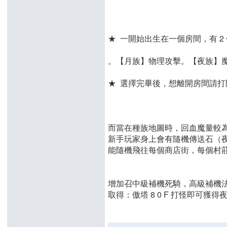
★ 一開始出生在一個房間，有 
。【月族】物理攻擊。【夜族】
★ 選擇完畢後，想離開房間請
而當在種族地圖時，回血魔量較
新手玩家身上會有隨機傳送石（夜
能隨機飛往每個商店街，每個村莊有
增加召中級補機死騎，高級補機
取得：傲塔 8 0 F 打怪即可獲