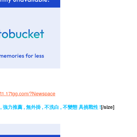
://t1.17tgg.com/?Newspace
 強力推薦 , 無外掛 , 不洗白 , 不變態 具挑戰性 !
[/size]