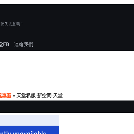
技便失去意義！
堂FB
連絡我們
玩專區
» 天堂私服-新空間-天堂