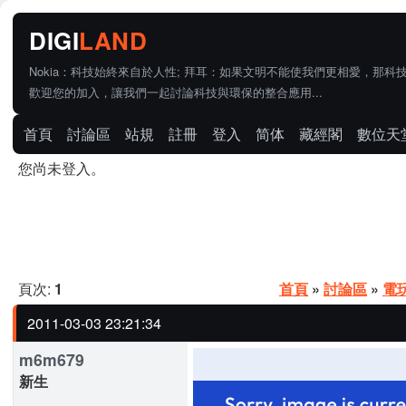
Nokia：科技始終來自於人性; 拜耳：如果文明不能使我們更相愛，那科
歡迎您的加入，讓我們一起討論科技與環保的整合應用...
首頁
討論區
站規
註冊
登入
简体
藏經閣
數位天
您尚未登入。
頁次:
1
首頁
»
討論區
»
電
2011-03-03 23:21:34
m6m679
新生