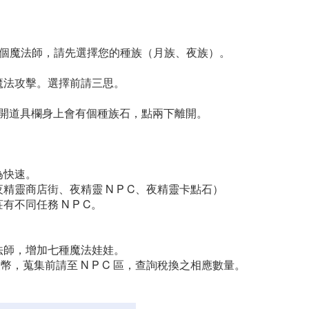
2 個魔法師，請先選擇您的種族（月族、夜族）。
魔法攻擊。選擇前請三思。
打開道具欄身上會有個種族石，點兩下離開。
為快速。
精靈商店街、夜精靈 N P C、夜精靈卡點石）
不同任務 N P C。
法師，增加七種魔法娃娃。
得夜幣，蒐集前請至 N P C 區，查詢稅換之相應數量。