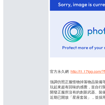
官方永久網
http://t1.17tgg.com
強調仿照正服怪物掉落物品裝備等
玩起來超有回味的感覺，並自行
開發正服所沒有的創新武器、裝
近期已開放「星座套裝」，並採