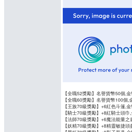
【全職52獎勵】名譽貨幣50個,金幣
【全職60獎勵】名譽貨幣100個,金
【王族70級獎勵】+6紅色斗篷,金幣
【騎士70級獎勵】+8紅騎士頭巾,金
【法師70級獎勵】+6魔法能量之書,
【妖精70級獎勵】+8精靈敏捷頭盔,