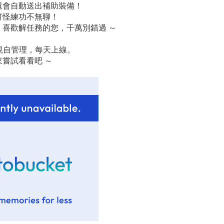
還會自動送出補助裝備！
打怪練功不無聊！
喜歡解任務的您，千萬別錯過 ～
 親自管理，每天上線。
看看吧 ～