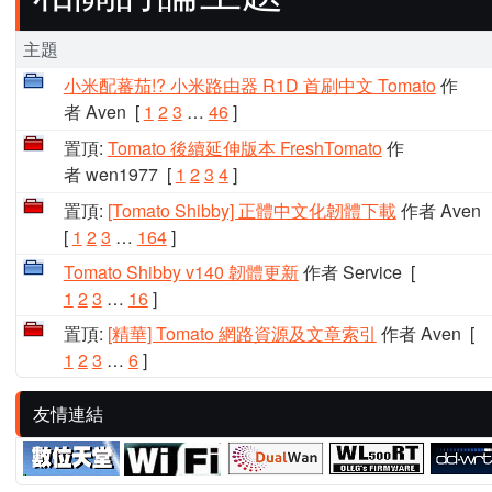
主題
小米配蕃茄!? 小米路由器 R1D 首刷中文 Tomato
作
者 Aven
[
1
2
3
…
46
]
置頂:
Tomato 後續延伸版本 FreshTomato
作
者 wen1977
[
1
2
3
4
]
置頂:
[Tomato Shibby] 正體中文化韌體下載
作者 Aven
[
1
2
3
…
164
]
Tomato Shibby v140 韌體更新
作者 Service
[
1
2
3
…
16
]
置頂:
[精華] Tomato 網路資源及文章索引
作者 Aven
[
1
2
3
…
6
]
友情連結