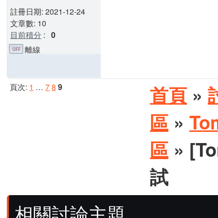
註冊日期: 2021-12-24
文章數: 10
目前積分
:
0
離線
頁次:
1
…
7
8
9
首頁
»
區
»
To
區
» [
試
相關討論主題