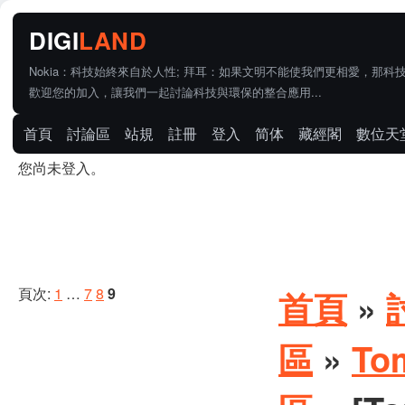
Nokia：科技始終來自於人性; 拜耳：如果文明不能使我們更相愛，那科
歡迎您的加入，讓我們一起討論科技與環保的整合應用...
首頁
討論區
站規
註冊
登入
简体
藏經閣
數位天
您尚未登入。
頁次:
1
…
7
8
9
首頁
»
區
»
To