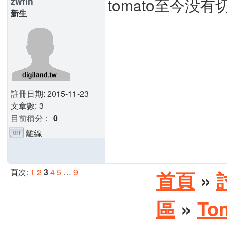
tomato至今没
zwfln
新生
註冊日期: 2015-11-23
文章數: 3
目前積分
:
0
離線
頁次:
1
2
3
4
5
…
9
首頁
»
區
»
To