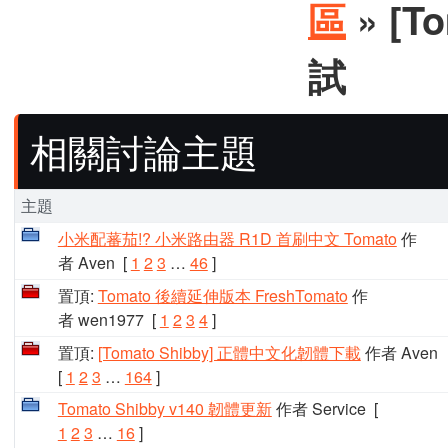
區
» [
試
相關討論主題
主題
小米配蕃茄!? 小米路由器 R1D 首刷中文 Tomato
作
者 Aven
[
1
2
3
…
46
]
置頂:
Tomato 後續延伸版本 FreshTomato
作
者 wen1977
[
1
2
3
4
]
置頂:
[Tomato Shibby] 正體中文化韌體下載
作者 Aven
[
1
2
3
…
164
]
Tomato Shibby v140 韌體更新
作者 Service
[
1
2
3
…
16
]