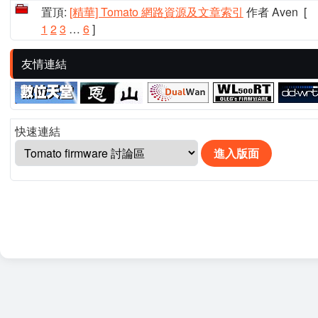
置頂:
[精華] Tomato 網路資源及文章索引
作者 Aven
[
1
2
3
…
6
]
友情連結
快速連結