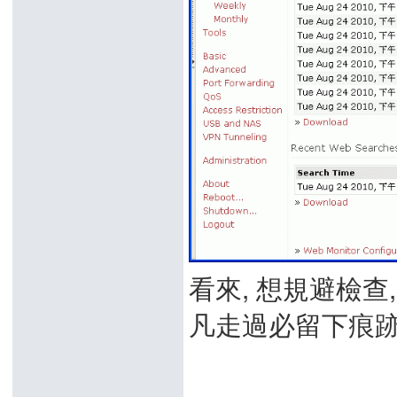
看來, 想規避檢查
凡走過必留下痕跡