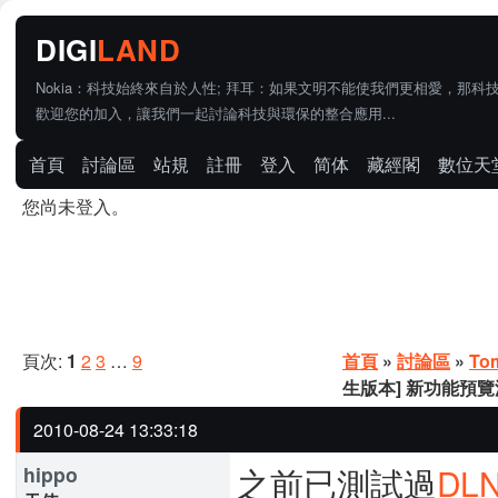
Nokia：科技始終來自於人性; 拜耳：如果文明不能使我們更相愛，那科
歡迎您的加入，讓我們一起討論科技與環保的整合應用...
首頁
討論區
站規
註冊
登入
简体
藏經閣
數位天
您尚未登入。
頁次:
1
2
3
…
9
首頁
»
討論區
»
To
生版本] 新功能預
2010-08-24 13:33:18
之前已測試過
DL
hippo