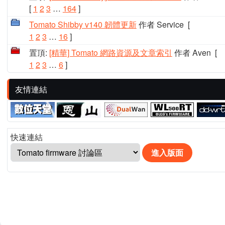
[
1
2
3
…
164
]
Tomato Shibby v140 韌體更新
作者 Service
[
1
2
3
…
16
]
置頂:
[精華] Tomato 網路資源及文章索引
作者 Aven
[
1
2
3
…
6
]
友情連結
快速連結