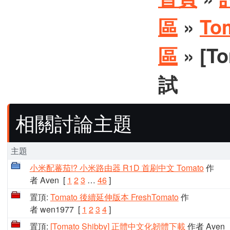
區
»
To
區
» [
試
相關討論主題
主題
小米配蕃茄!? 小米路由器 R1D 首刷中文 Tomato
作
者 Aven
[
1
2
3
…
46
]
置頂:
Tomato 後續延伸版本 FreshTomato
作
者 wen1977
[
1
2
3
4
]
置頂:
[Tomato Shibby] 正體中文化韌體下載
作者 Aven