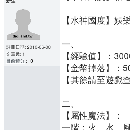
新生
【水神國度】娛
一、
註冊日期: 2010-06-08
【經驗值】：300
文章數: 1
目前積分
:
0
【金幣掉落】：50
【其餘請至遊戲
二、
【屬性魔法】：
一階：火、水、