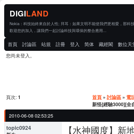
Nokia：科技始終來自於人性; 拜耳：如果文明不能使我們更相愛，那科
歡迎您的加入，讓我們一起討論科技與環保的整合應用...
首頁
討論區
站規
註冊
登入
简体
藏經閣
數位天
您尚未登入。
頁次:
1
首頁
»
討論區
»
電
新怪[經驗3000][全
2010-06-08 02:53:25
【水神國度】新地龍
topic0924