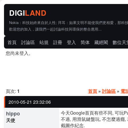
Nokia：科技始終來自於人性; 拜耳：如果文明不能使我們更相愛，那科
歡迎您的加入，讓我們一起討論科技與環保的整合應用...
首頁
討論區
站規
註冊
登入
简体
藏經閣
數位天
您尚未登入。
頁次:
1
首頁
»
討論區
»
電
2010-05-21 23:32:06
今天Google首頁有些不同, 可玩Pa
hippo
不過, 用滑鼠鍵盤玩, 不怎麼過癮, 
天使
截圖作紀念.