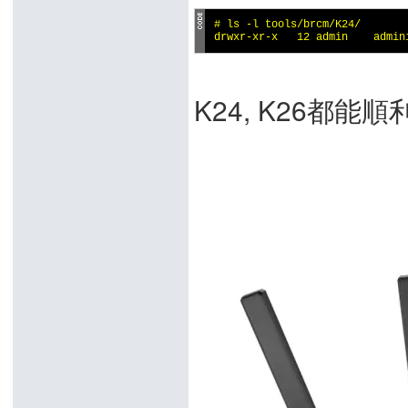
# ls -l tools/brcm/K24/

drwxr-xr-x   12 admin    admin
K24, K26都能