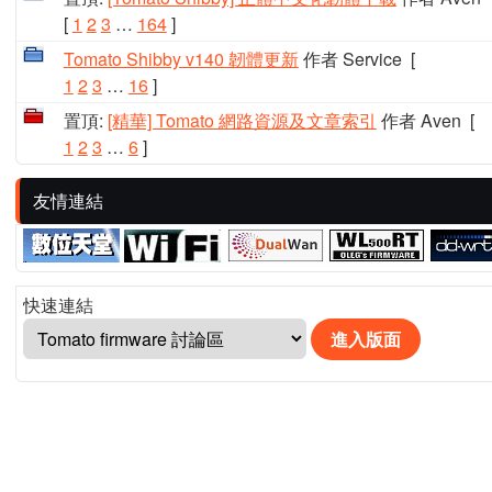
[
1
2
3
…
164
]
Tomato Shibby v140 韌體更新
作者 Service
[
1
2
3
…
16
]
置頂:
[精華] Tomato 網路資源及文章索引
作者 Aven
[
1
2
3
…
6
]
友情連結
快速連結