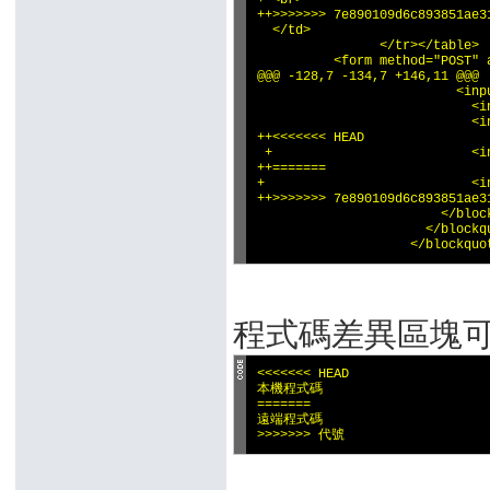
+ <br>

++>>>>>>> 7e890109d6c893851ae31
  </td>

                </tr></table>

          <form method="POST" a
@@@ -128,7 -134,7 +146,11 @@@

                          <inp
                            <i
                            <i
++<<<<<<< HEAD

 +                          <i
++=======

+                           <i
++>>>>>>> 7e890109d6c893851ae31
                        </block
                      </blockqu
                    </blockquo
程式碼差異區塊可
<<<<<<< HEAD

本機程式碼

=======

遠端程式碼

>>>>>>> 代號