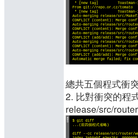
 * [new tag]         Toastman-
From git://repo.or.cz/tomato

 * [new tag]         Toastman-
Auto-merging release/src/Makefi
CONFLICT (content): Merge conf
Auto-merging release/src/router
CONFLICT (content): Merge conf
Auto-merging release/src/router
CONFLICT (add/add): Merge conf
Auto-merging release/src/router
CONFLICT (content): Merge conf
Auto-merging release/src/router
CONFLICT (add/add): Merge conf
Automatic merge failed; fix co
總共五個程式衝突(C
2. 比對衝突的程式
release/src/rout
$ git diff

...(前四個程式省略)

diff --cc release/src/router/ww