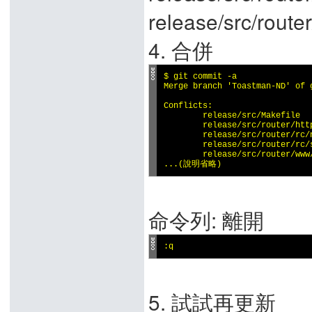
release/src/rou
4. 合併
$ git commit -a

Merge branch 'Toastman-ND' of 
Conflicts:

        release/src/Makefile

        release/src/router/http
        release/src/router/rc/n
        release/src/router/rc/s
        release/src/router/www/
...(說明省略)
命令列: 離開
:q
5. 試試再更新