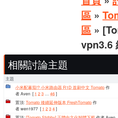
首頁
»
區
»
To
區
» [To
vpn3.
相關討論主題
主題
小米配蕃茄!? 小米路由器 R1D 首刷中文 Tomato
作
者 Aven
[
1
2
3
…
46
]
置頂:
Tomato 後續延伸版本 FreshTomato
作
者 wen1977
[
1
2
3
4
]
置頂:
[Tomato Shibby] 正體中文化韌體下載
作者 Aven