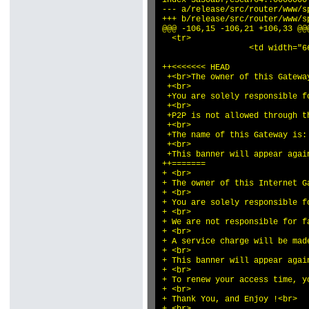
index 3a50abf,e3ea764..0000000

--- a/release/src/router/www/sp
+++ b/release/src/router/www/sp
@@@ -106,15 -106,21 +106,33 @@
  <tr>

                  <td width="6
++<<<<<<< HEAD

 +<br>The owner of this Gatewa
 +<br>

 +You are solely responsible f
 +<br>

 +P2P is not allowed through t
 +<br>

 +The name of this Gateway is:
 +<br>

 +This banner will appear agai
++=======

+ <br>

+ The owner of this Internet G
+ <br>

+ You are solely responsible f
+ <br>

+ We are not responsible for f
+ <br>

+ A service charge will be mad
+ <br>

+ This banner will appear again
+ <br>

+ To renew your access time, y
+ <br>

+ Thank You, and Enjoy !<br>
