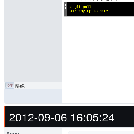
$ git pull

Already up-to-date.
離線
2012-09-06 16:05:24
Xvon