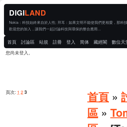
Nokia：科技始終來自於人性; 拜耳：如果文明不能使我們更相愛，那科
歡迎您的加入，讓我們一起討論科技與環保的整合應用...
首頁
討論區
站規
註冊
登入
简体
藏經閣
數位天
您尚未登入。
頁次:
1
2
3
首頁
»
區
»
To