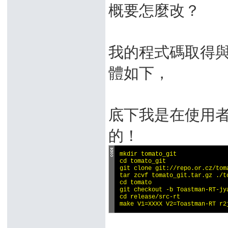
概要怎麼改？
我的程式碼取得
體如下，
底下我是在使用者目錄(
的！
mkdir tomato_git 

cd tomato_git 

git clone git://repo.or.cz/toma
tar zcvf tomato_git.tar.gz ./to
cd tomato 

git checkout -b Toastman-RT-jy
cd release/src-rt

make V1=XXXX V2=Toastman-RT r2