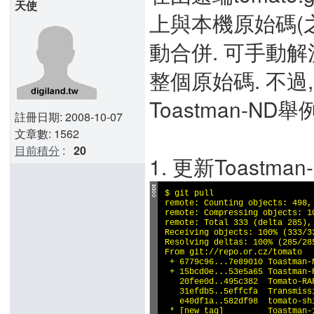
天使
上與本機原始碼(
動合併. 可手動解
整個原始碼. 不過
Toastman-ND
註冊日期: 2008-10-07
文章數: 1562
目前積分
:
20
1. 更新Toastma
$ git pull

remote: Counting objects: 498, 
remote: Compressing objects: 10
remote: Total 333 (delta 285), 
Receiving objects: 100% (333/33
Resolving deltas: 100% (285/28
From git://repo.or.cz/tomato

 + 6779c96...7e89010 Toastman-
 + 15bcd0e...53e5a65 Toastman-
   20fee0d..495c382  Tomato-RAF
   31efdb5..5effcfa  Transmiss
   e40df1a..582df98  tomato-sh
 * [new tag]         Toastman-