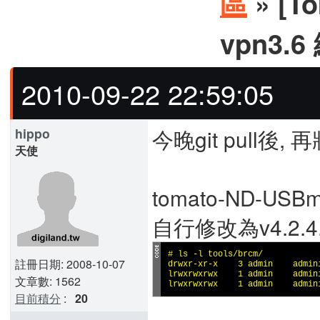
區
» [To
vpn3.
2010-09-22 22:59:05
今晚git pull後
hippo
天使
tomato-ND-USBm
自行修改為v4.2.4
# ls -l tools/brcm/

註冊日期: 2008-10-07
drwxr-xr-x    3 admin    admin
lrwxrwxrwx    1 admin    admin
文章數: 1562
lrwxrwxrwx    1 admin    admin
目前積分
:
20