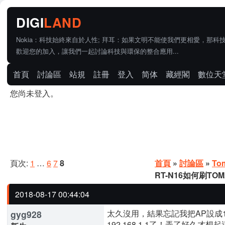
Nokia：科技始終來自於人性; 拜耳：如果文明不能使我們更相愛，那科
歡迎您的加入，讓我們一起討論科技與環保的整合應用...
首頁
討論區
站規
註冊
登入
简体
藏經閣
數位天
您尚未登入。
頁次:
1
…
6
7
8
首頁
»
討論區
»
To
RT-N16如何刷TOM
2018-08-17 00:44:04
太久沒用，結果忘記我把AP設成192
gyg928
192.168.1.1了！弄了好