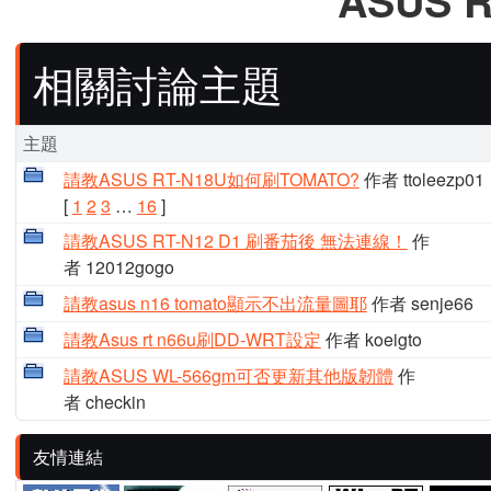
ASUS 
相關討論主題
主題
請教ASUS RT-N18U如何刷TOMATO?
作者 ttoleezp01
[
1
2
3
…
16
]
請教ASUS RT-N12 D1 刷番茄後 無法連線！
作
者 12012gogo
請教asus n16 tomato顯示不出流量圖耶
作者 senje66
請教Asus rt n66u刷DD-WRT設定
作者 koeigto
請教ASUS WL-566gm可否更新其他版韌體
作
者 checkin
友情連結