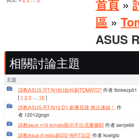
首頁
»
區
»
To
ASUS 
相關討論主題
主題
請教ASUS RT-N18U如何刷TOMATO?
作者 ttoleezp01
[
1
2
3
…
16
]
請教ASUS RT-N12 D1 刷番茄後 無法連線！
作
者 12012gogo
請教asus n16 tomato顯示不出流量圖耶
作者 senje66
請教Asus rt n66u刷DD-WRT設定
作者 koeigto