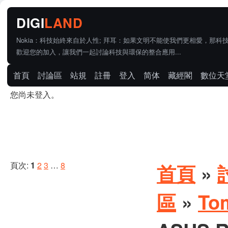
Nokia：科技始終來自於人性; 拜耳：如果文明不能使我們更相愛，那科
歡迎您的加入，讓我們一起討論科技與環保的整合應用...
首頁
討論區
站規
註冊
登入
简体
藏經閣
數位天
您尚未登入。
頁次:
1
2
3
…
8
首頁
»
區
»
To