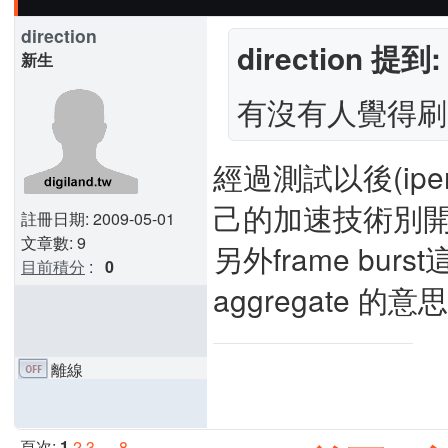
direction
direction 提到:
新生
有沒有人覺得刷
經過測試以後(iperf
己的加速技術別
註冊日期: 2009-05-01
文章數: 9
另外frame bu
目前積分
:
0
aggregate
離線
頁次:
1
2
3
…
8