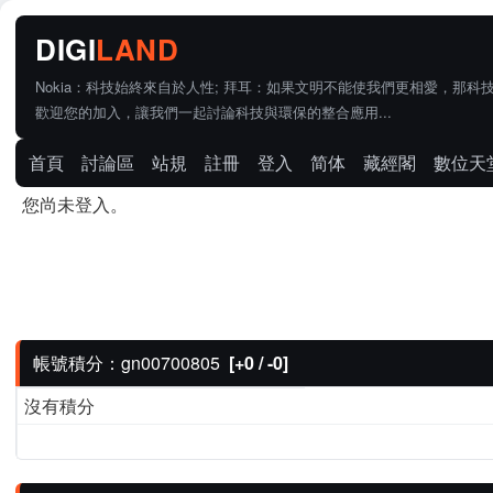
Nokia：科技始終來自於人性; 拜耳：如果文明不能使我們更相愛，那科
歡迎您的加入，讓我們一起討論科技與環保的整合應用...
首頁
討論區
站規
註冊
登入
简体
藏經閣
數位天
您尚未登入。
帳號積分：gn00700805
[+0 / -0]
沒有積分