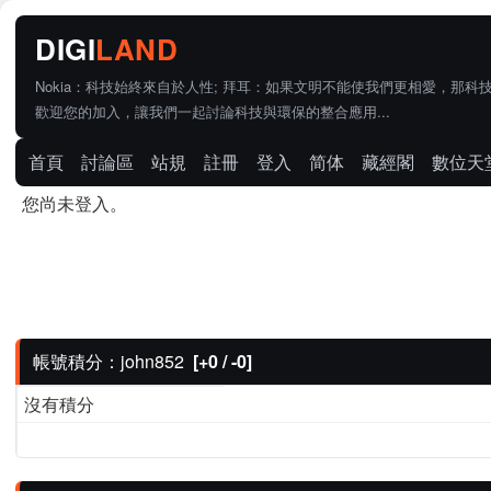
Nokia：科技始終來自於人性; 拜耳：如果文明不能使我們更相愛，那科
歡迎您的加入，讓我們一起討論科技與環保的整合應用...
首頁
討論區
站規
註冊
登入
简体
藏經閣
數位天
您尚未登入。
帳號積分：john852
[+0 / -0]
沒有積分