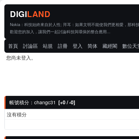
Nokia：科技始終來自於人性; 拜耳：如果文明不能使我們更相愛，那科
歡迎您的加入，讓我們一起討論科技與環保的整合應用...
首頁
討論區
站規
註冊
登入
简体
藏經閣
數位天
您尚未登入。
帳號積分：changc31
[+0 / -0]
沒有積分