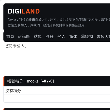
Nokia：科技始終來自於人性; 拜耳：如果文明不能使我們更相愛，那科
歡迎您的加入，讓我們一起討論科技與環保的整合應用...
首頁
討論區
站規
註冊
登入
简体
藏經閣
數位天
您尚未登入。
帳號積分：mooks
[+0 / -0]
沒有積分