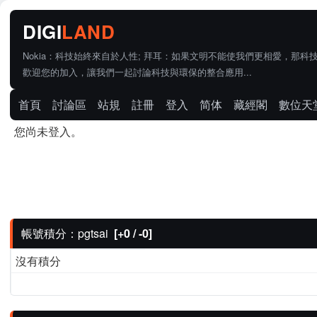
Nokia：科技始終來自於人性; 拜耳：如果文明不能使我們更相愛，那科
歡迎您的加入，讓我們一起討論科技與環保的整合應用...
首頁
討論區
站規
註冊
登入
简体
藏經閣
數位天
您尚未登入。
帳號積分：pgtsai
[+0 / -0]
沒有積分