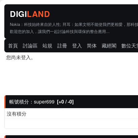
Nokia：科技始終來自於人性; 拜耳：如果文明不能使我們更相愛，那科
歡迎您的加入，讓我們一起討論科技與環保的整合應用...
首頁
討論區
站規
註冊
登入
简体
藏經閣
數位天
您尚未登入。
帳號積分：super699
[+0 / -0]
沒有積分