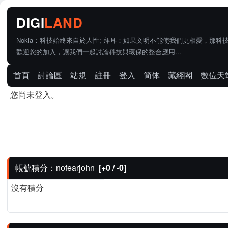
Nokia：科技始終來自於人性; 拜耳：如果文明不能使我們更相愛，那科
歡迎您的加入，讓我們一起討論科技與環保的整合應用...
首頁
討論區
站規
註冊
登入
简体
藏經閣
數位天
您尚未登入。
帳號積分：nofearjohn
[+0 / -0]
沒有積分