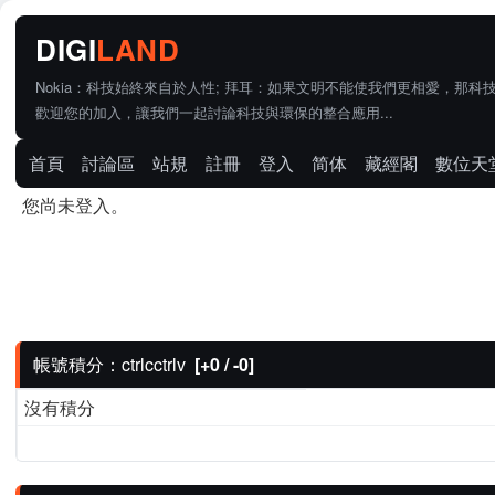
Nokia：科技始終來自於人性; 拜耳：如果文明不能使我們更相愛，那科
歡迎您的加入，讓我們一起討論科技與環保的整合應用...
首頁
討論區
站規
註冊
登入
简体
藏經閣
數位天
您尚未登入。
帳號積分：ctrlcctrlv
[+0 / -0]
沒有積分