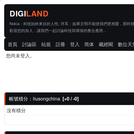
Nokia：科技始終來自於人性; 拜耳：如果文明不能使我們更相愛，那科
歡迎您的加入，讓我們一起討論科技與環保的整合應用...
首頁
討論區
站規
註冊
登入
简体
藏經閣
數位天
您尚未登入。
帳號積分：liusongchina
[+0 / -0]
沒有積分