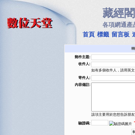
藏經閣
各項網通產
首頁
標籤
留言板
轉
郵件主題:
收件人:
如有多個收件人，請用英文
寄件人:
內容備註:
該項主要用於您想告訴朋友
驗證碼: