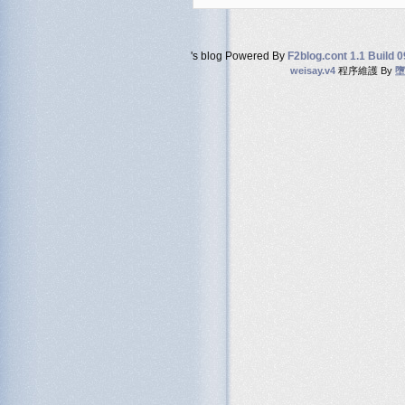
's blog Powered By
F2blog.cont 1.1 Build 
weisay.v4
程序維護 By
墮